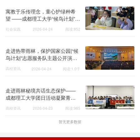
寓教于乐传理念，童心护绿种希
望 ——成都理工大学“候鸟计划”团
队走进社区开展生态科普手工课
社会实践
2026-04-24
阅读:852
走进热带雨林，保护国家公园|“候
鸟计划”志愿服务队主题公开演讲
圆满举办
高校资讯
2026-04-24
阅读:1.0千
走进雨林秘境共话生态保护——
成都理工大学团日活动凝聚青年
环保力量
高校资讯
2026-04-23
阅读:985
暂无更多数据