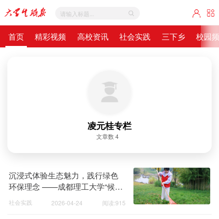
首页
精彩视频
高校资讯
社会实践
三下乡
校园
凌元桂专栏
文章数 4
沉浸式体验生态魅力，践行绿色
环保理念 ——成都理工大学“候鸟
计划”团队开展竹文化公园生态调
社会实践
2026-04-24
阅读:915
研活动