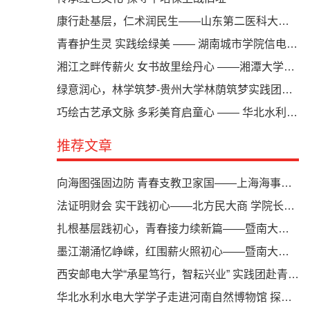
康行赴基层，仁术润民生——山东第二医科大学康复医学院赴潍坊高新区开展暑期“三下乡”社会实践系列活动（一）
青春护生灵 实践绘绿美 —— 湖南城市学院信电学子三下乡开展鸟类生态保护行动
湘江之畔传薪火 女书故里绘丹心 ——湘潭大学商学院赴永州市江永县开展三下乡社会实践活动
绿意润心，林学筑梦-贵州大学林荫筑梦实践团为留守儿童开启生态与心灵的双重守护
巧绘古艺承文脉 多彩美育启童心 —— 华北水利水电大学“汇川筑梦润育青苗”实践队于朱沟小学开展沉浸式中华优秀传统文化课堂
推荐文章
向海图强固边防 青春支教卫家国——上海海事大学西部梦想实践团赴西藏自治区亚东县开展“三下乡”卫国戍边专项支教纪实
法证明财会 实干践初心——北方民大商 学院长沙三下乡研学纪实
扎根基层践初心，青春接力续新篇——暨南大学“健康小院”“百千万工程”突击队赴韶关开展暑期社会实践纪实
墨江潮涌忆峥嵘，红围薪火照初心——暨南大学“健康小院”“百千万工程”突击队暑期“三下乡”社会实践纪实
西安邮电大学“承星笃行，智耘兴业” 实践团赴青海开展暑期社会实践
华北水利水电大学学子走进河南自然博物馆 探寻中原地质奥秘