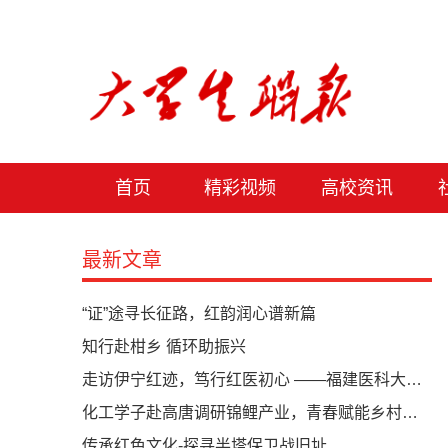
首页
精彩视频
高校资讯
最新文章
“证”途寻长征路，红韵润心谱新篇
知行赴柑乡 循环助振兴
走访伊宁红迹，笃行红医初心 ——福建医科大学实践队开展研学实践
化工学子赴高唐调研锦鲤产业，青春赋能乡村振兴
传承红色文化-探寻半塔保卫战旧址