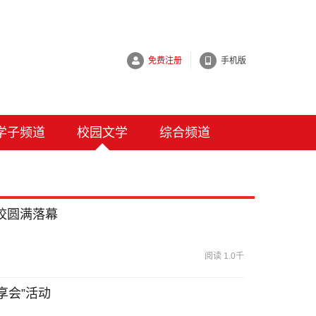
免费注册
手机版
学子频道
校园文学
综合频道
校圆满落幕
阅读 1.0千
享会”活动