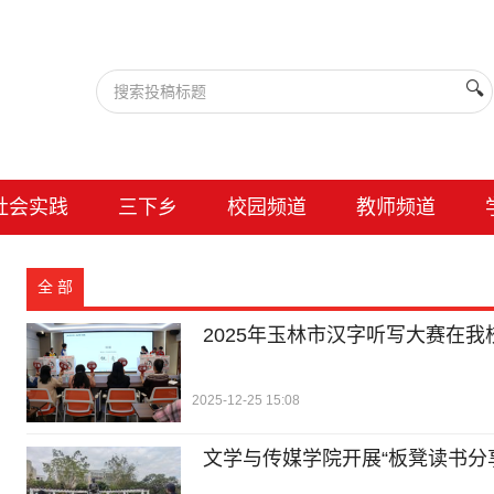
🔍
社会实践
三下乡
校园频道
教师频道
全 部
2025年玉林市汉字听写大赛在我
2025-12-25 15:08
文学与传媒学院开展“板凳读书分