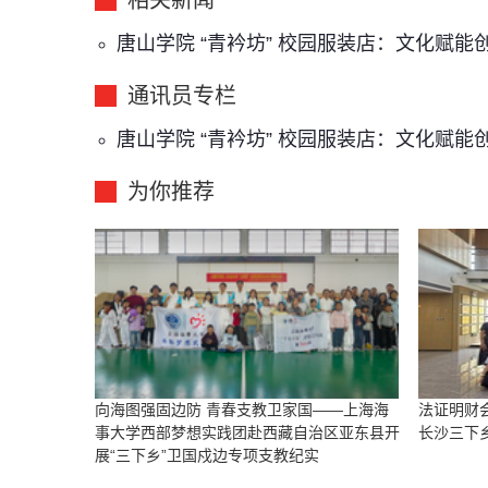
唐山学院 “青衿坊” 校园服装店：文化赋
通讯员专栏
唐山学院 “青衿坊” 校园服装店：文化赋
为你推荐
向海图强固边防 青春支教卫家国——上海海
法证明财
事大学西部梦想实践团赴西藏自治区亚东县开
长沙三下
展“三下乡”卫国戍边专项支教纪实