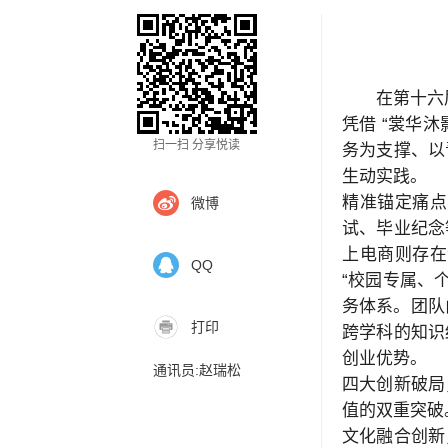
在第十六
凭借 “裳华
扫一扫 分享悦读
务为支撑、以
生动实践。
精准锚定痛点
微博
试、毕业纪念
上电商则存在
QQ
“校园专属、
务体系。团队
打印
跨学科的知识
创业优势。
通讯员:赵瑞松
四大创新破局
值的双重突破
文化融合创新