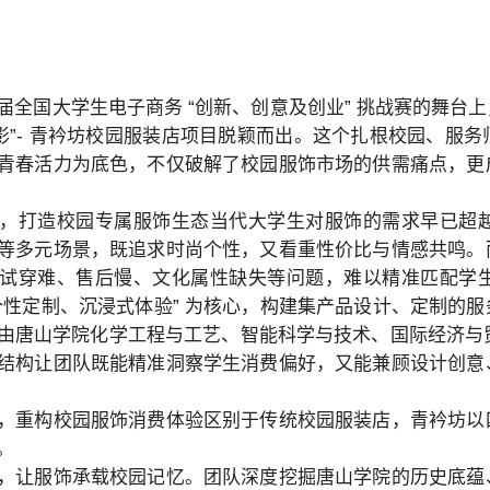
届全国大学生电子商务 “创新、创意及创业” 挑战赛的舞台
沐影”- 青衿坊校园服装店项目脱颖而出。这个扎根校园、服
青春活力为底色，不仅破解了校园服饰市场的供需痛点，更
，打造校园专属服饰生态当代大学生对服饰的需求早已超
等多元场景，既追求时尚个性，又看重性价比与情感共鸣。
试穿难、售后慢、文化属性缺失等问题，难以精准匹配学
个性定制、沉浸式体验” 为核心，构建集产品设计、定制的
由唐山学院化学工程与工艺、智能科学与技术、国际经济与贸
结构让团队既能精准洞察学生消费偏好，又能兼顾设计创意
，重构校园服饰消费体验区别于传统校园服装店，青衿坊以
。
，让服饰承载校园记忆。团队深度挖掘唐山学院的历史底蕴