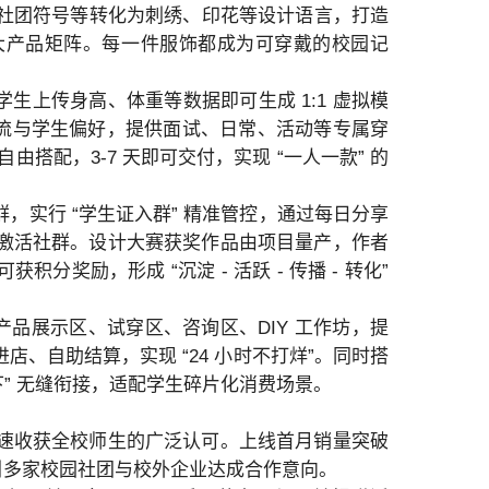
、社团符号等转化为刺绣、印花等设计语言，打造
四大产品矩阵。每一件服饰都成为可穿戴的校园记
生上传身高、体重等数据即可生成 1:1 虚拟模
节潮流与学生偏好，提供面试、日常、活动等专属穿
搭配，3-7 天即可交付，实现 “一人一款” 的
实行 “学生证入群” 精准管控，通过每日分享
激活社群。设计大赛获奖作品由项目量产，作者
励，形成 “沉淀 - 活跃 - 传播 - 转化”
产品展示区、试穿区、咨询区、DIY 工作坊，提
、自助结算，实现 “24 小时不打烊”。同时搭
下” 无缝衔接，适配学生碎片化消费场景。
速收获全校师生的广泛认可。上线首月销量突破
，吸引多家校园社团与校外企业达成合作意向。