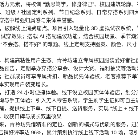
活力元素，将校训 “勤思笃学，修身律己”、校园建筑轮廓
、班级 / 社团定制系列、节日纪念系列、日常穿搭系列
穿搭中增强归属感与集体荣誉感。
，破解线上消费痛点。项目引入轻量化 3D 虚拟试衣系统，学
 查看试穿效果；搭载 AI 搭配建议功能，结合校园场景、季
“不会搭、搭不好” 的难题。线上定制支持图案、颜色、尺寸自由
，构建高粘性用户生态。青衿坊建立专属校园服装爱好者社群，
品预告，定期举办穿搭分享会、设计大赛、福利抽奖等活动
社群成员可享专属折扣、新品优先体验权，老客推荐下单可获积分奖
本实现用户裂变增长。
，打造 24 小时便捷体验。线下设立校园实体体验店，划分
询与手工体验；引入无人零售系统，学生刷学生证即可自主进店
铺，提供线上下单、线下自提、送货服务，实现 “线上 + 线
，收获口碑与成长双重硕果
来，青衿坊凭借精准的定位、创新的模式与优质的服务，迅
上店铺好评率达 96%，累计策划执行线上线下活动 10 场