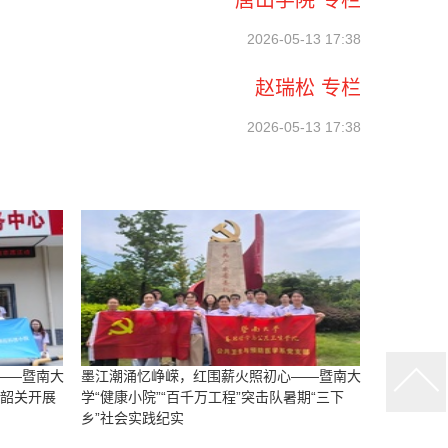
2026-05-13 17:38
赵瑞松 专栏
2026-05-13 17:38
——暨南大
墨江潮涌忆峥嵘，红围薪火照初心——暨南大
赴韶关开展
学“健康小院”“百千万工程”突击队暑期“三下
乡”社会实践纪实