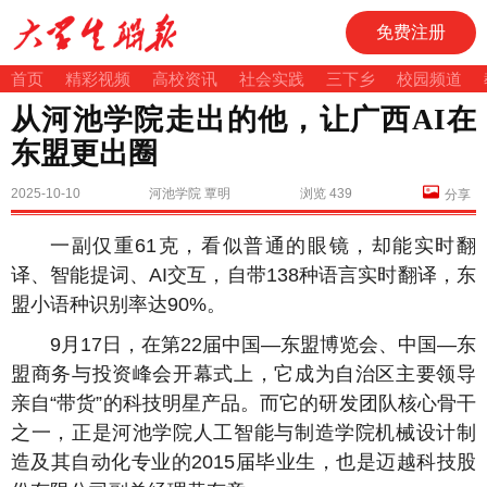
免费注册
首页
精彩视频
高校资讯
社会实践
三下乡
校园频道
从河池学院走出的他，让广西AI在
东盟更出圈
2025-10-10
河池学院 覃明
浏览 439
分享
一副仅重61克，看似普通的眼镜，却能实时翻
译、智能提词、AI交互，自带138种语言实时翻译，东
盟小语种识别率达90%。
9月17日，在第22届中国—东盟博览会、中国—东
盟商务与投资峰会开幕式上，它成为自治区主要领导
亲自“带货”的科技明星产品。而它的研发团队核心骨干
之一，正是河池学院人工智能与制造学院机械设计制
造及其自动化专业的2015届毕业生，也是迈越科技股