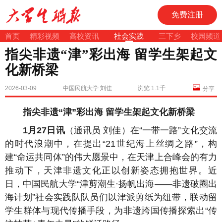
免费注册
首页
精彩视频
高校资讯
社会实践
三下乡
校园频道
指尖非遗“津”彩出海 留学生架起文
化新桥梁
2026-03-09
中国民航大学 刘佳
浏览 1.1千
分享
指尖非遗“津”彩出海 留学生架起文化新桥梁
1月27日讯
（通讯员 刘佳）在“一带一路”文化交流
的时代浪潮中，在提出“21世纪海上丝绸之路”，构
建“命运共同体”的伟大愿景中，在天津上合峰会的有力
推动下，天津非遗文化正以创新姿态拥抱世界。近
日，中国民航大学“津剪潮生·扬帆出海——非遗破圈出
海计划”社会实践队队员们以津派剪纸为纽带，联动留
学生群体与现代传播手段，为非遗跨国传播探索出“传