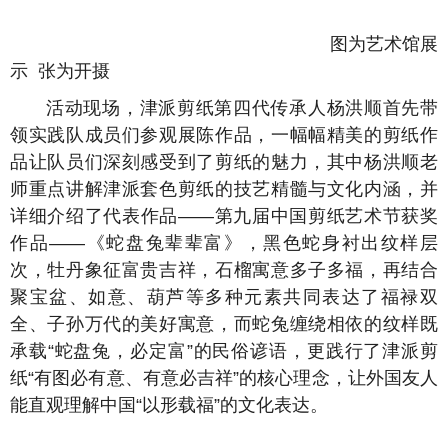
图为艺术馆展
示 张为开摄
活动现场，津派剪纸第四代传承人杨洪顺首先带
领实践队成员们参观展陈作品，一幅幅精美的剪纸作
品让队员们深刻感受到了剪纸的魅力，其中杨洪顺老
师重点讲解津派套色剪纸的技艺精髓与文化内涵，并
详细介绍了代表作品——第九届中国剪纸艺术节获奖
作品——《蛇盘兔辈辈富》，黑色蛇身衬出纹样层
次，牡丹象征富贵吉祥，石榴寓意多子多福，再结合
聚宝盆、如意、葫芦等多种元素共同表达了福禄双
全、子孙万代的美好寓意，而蛇兔缠绕相依的纹样既
承载“蛇盘兔，必定富”的民俗谚语，更践行了津派剪
纸“有图必有意、有意必吉祥”的核心理念，让外国友人
能直观理解中国“以形载福”的文化表达。