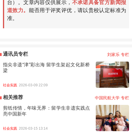
台）。文章内容仅供展示，
不承诺具备官方新闻报
道效力。
能否用于评奖评优，请以贵校认定标准为
准。
通讯员专栏
刘家乐 专栏
指尖非遗“津”彩出海 留学生架起文化新桥
梁
社会实践
2026-03-09 22:09
相关推荐
中国民航大学 专栏
剪纸传情，年味无界：留学生非遗实践点
亮中国新年
社会实践
2026-03-15 13:14