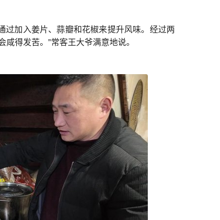
，通过加入姜片、蒜瓣和花椒来提升风味。经过两
会咸得发苦。”常客王大爷满意地说。