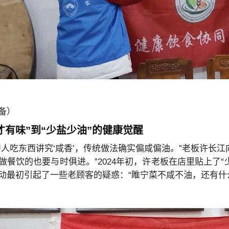
备）
才有味”到“少盐少油”的健康觉醒
宁人吃东西讲究‘咸香’，传统做法确实偏咸偏油。”老板许长
做餐饮的也要与时俱进。”2024年初，许老板在店里贴上了
动最初引起了一些老顾客的疑惑：“睢宁菜不咸不油，还有什