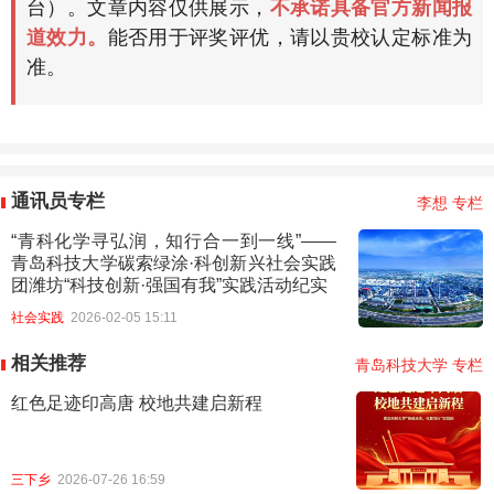
台）。文章内容仅供展示，
不承诺具备官方新闻报
道效力。
能否用于评奖评优，请以贵校认定标准为
准。
通讯员专栏
李想 专栏
“青科化学寻弘润，知行合一到一线”——
青岛科技大学碳索绿涂·科创新兴社会实践
团潍坊“科技创新·强国有我”实践活动纪实
社会实践
2026-02-05 15:11
相关推荐
青岛科技大学 专栏
红色足迹印高唐 校地共建启新程
三下乡
2026-07-26 16:59