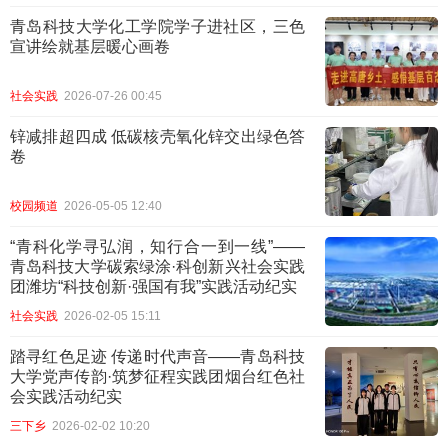
青岛科技大学化工学院学子进社区，三色
宣讲绘就基层暖心画卷
社会实践
2026-07-26 00:45
锌减排超四成 低碳核壳氧化锌交出绿色答
卷
校园频道
2026-05-05 12:40
“青科化学寻弘润，知行合一到一线”——
青岛科技大学碳索绿涂·科创新兴社会实践
团潍坊“科技创新·强国有我”实践活动纪实
社会实践
2026-02-05 15:11
踏寻红色足迹 传递时代声音——青岛科技
大学党声传韵·筑梦征程实践团烟台红色社
会实践活动纪实
三下乡
2026-02-02 10:20